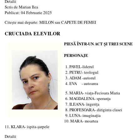
Detalii
Scris de
Marian Ilea
Publicat: 04 Februarie 2025
Citește mai departe: MELON sau CAPETE DE FEMEI
CRUCIADA ELEVILOR
PIESĂ ÎNTR-UN ACT ȘI TREI SCENE
PERSONAJE
1. PAVEL-liderul
2. PETRU- teologul
3. ADAM -autorul
4. EVA - autoarea
5. MARIA- viața-Fecioara Maria
6. MAGDALENA- speranța
7. ILEANA- îngerița
8. PROFESOARA- diriginta clasei
9. LUNA- imaginația
10. MARA- moartea
11. KLARA- ispita-șarpele
Detalii