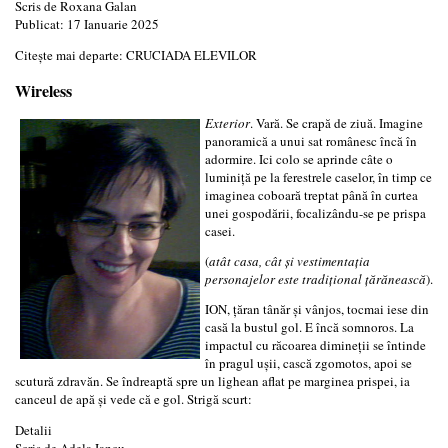
Scris de
Roxana Galan
Publicat: 17 Ianuarie 2025
Citește mai departe: CRUCIADA ELEVILOR
Wireless
Exterior
. Vară. Se crapă de ziuă. Imagine
panoramică a unui sat românesc încă în
adormire. Ici colo se aprinde câte o
luminiţă pe la ferestrele caselor, în timp ce
imaginea coboară treptat până în curtea
unei gospodării, focalizându-se pe prispa
casei.
(
atât casa, cât şi vestimentaţia
personajelor este tradiţional ţărănească
).
ION, ţăran tânăr şi vânjos, tocmai iese din
casă la bustul gol. E încă somnoros. La
impactul cu răcoarea dimineţii se întinde
în pragul uşii, cască zgomotos, apoi se
scutură zdravăn. Se îndreaptă spre un lighean aflat pe marginea prispei, ia
canceul de apă şi vede că e gol. Strigă scurt:
Detalii
Scris de
Adela Iancu