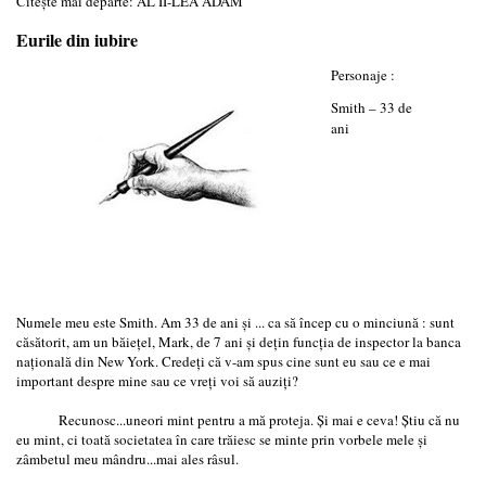
Citește mai departe: AL II-LEA ADAM
Eurile din iubire
Personaje :
Smith – 33 de
ani
Numele meu este Smith. Am 33 de ani şi ... ca să încep cu o minciună : sunt
căsătorit, am un băieţel, Mark, de 7 ani şi deţin funcţia de inspector la banca
naţională din New York. Credeţi că v-am spus cine sunt eu sau ce e mai
important despre mine sau ce vreţi voi să auziţi?
Recunosc...uneori mint pentru a mă proteja. Şi mai e ceva! Ştiu că nu
eu mint, ci toată societatea în care trăiesc se minte prin vorbele mele şi
zâmbetul meu mândru...mai ales râsul.