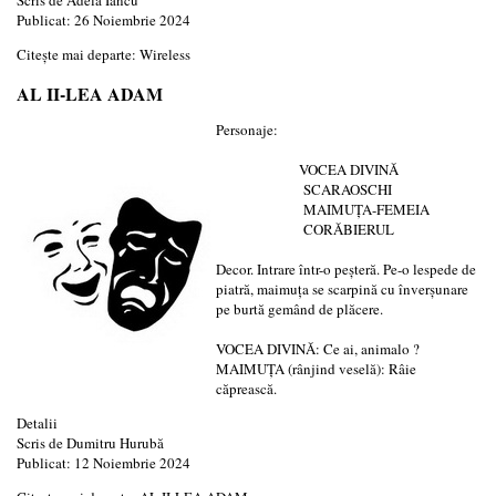
Publicat: 26 Noiembrie 2024
Citește mai departe: Wireless
AL II-LEA ADAM
Personaje:
VOCEA DIVINĂ
SCARAOSCHI
MAIMUŢA-FEMEIA
CORĂBIERUL
Decor. Intrare într-o peşteră. Pe-o lespede de
piatră, maimuţa se scarpină cu înverşunare
pe burtă gemând de plăcere.
VOCEA DIVINĂ: Ce ai, animalo ?
MAIMUŢA (rânjind veselă): Râie
căprească.
Detalii
Scris de
Dumitru Hurubă
Publicat: 12 Noiembrie 2024