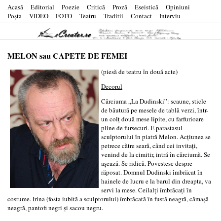
Acasă
Editorial
Poezie
Critică
Proză
Eseistică
Opiniuni
Poşta
VIDEO
FOTO
Teatru
Traditii
Contact
Interviu
MELON sau CAPETE DE FEMEI
(piesă de teatru în două acte)
Decorul
Cârciuma „La Dudinski”: scaune, sticle
de băutură pe mesele de tablă verzi, într-
un colţ două mese lipite, cu farfurioare
pline de fursecuri. E parastasul
sculptorului în piatră Melon. Acţiunea se
petrece către seară, când cei invitaţi,
venind de la cimitir, intră în cârciumă. Se
aşează. Se ridică. Povestesc despre
răposat. Domnul Dudinski îmbrăcat în
hainele de lucru e la barul din dreapta, va
servi la mese. Ceilalţi îmbrăcaţi în
costume. Irina (fosta iubită a sculptorului) îmbrăcată în fustă neagră, cămaşă
neagră, pantofi negri şi sacou negru.