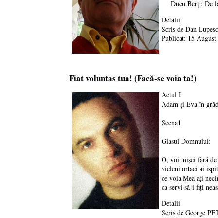
Ducu Berţi: De la dâ
Detalii
Scris de
Dan Lupes
Publicat: 15 August
Fiat voluntas tua! (Facă-se voia ta!)
Actul I
Adam şi Eva în grădi
Scena1
Glasul Domnului:
O, voi mişei fără de
vicleni ortaci ai ispit
ce voia Mea aţi necin
ca servi să-i fiţi neas
Detalii
Scris de
George PE