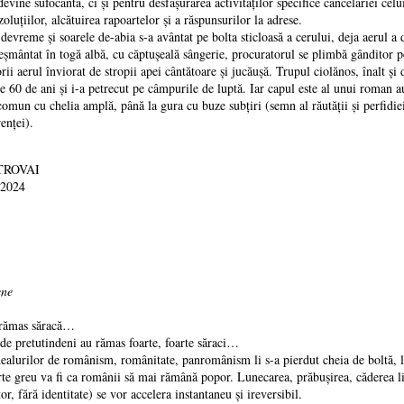
devine sufocantă, ci şi pentru desfăşurarea activităţilor specifice cancelariei ce
oluţiilor, alcătuirea rapoartelor şi a răspunsurilor la adrese.
reme şi soarele de-abia s-a avântat pe bolta sticloasă a cerului, deja aerul a d
tat în togă albă, cu căptuşeală sângerie, procuratorul se plimbă gânditor pe a
rii aerul înviorat de stropii apei cântătoare şi jucăuşă. Trupul ciolănos, înalt şi 
e 60 de ani şi i-a petrecut pe câmpurile de luptă. Iar capul este al unui roman au
comun cu chelia amplă, până la gura cu buze subţiri (semn al răutăţii şi perfidie
renţei).
TROVAI
 2024
ene
ămas săracă…
pretutindeni au rămas foarte, foarte săraci…
lurilor de românism, românitate, panromânism li s-a pierdut cheia de boltă, le-
greu va fi ca românii să mai rămână popor. Lunecarea, prăbuşirea, căderea libe
tor, fără identitate) se vor accelera instantaneu şi ireversibil.