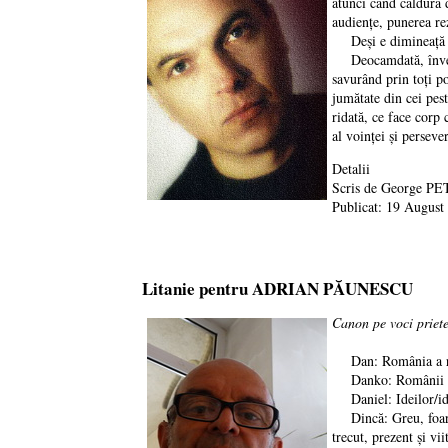
atunci când căldura 
audienţe, punerea rez
Deşi e dimineaţă dev
Deocamdată, înveşmân
savurând prin toţi po
jumătate din cei pest
ridată, ce face corp 
al voinţei şi perseve
Detalii
Scris de
George PE
Publicat: 19 August
Litanie pentru ADRIAN PĂUNESCU
Canon pe voci priet
Dan: România a r
Danko: Românii de 
Daniel: Ideilor/idea
Dincă: Greu, foarte 
trecut, prezent şi vii