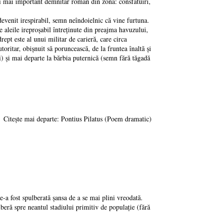
lui mai important demnitar roman din zonă: consfătuiri,
evenit irespirabil, semn neîndoielnic că vine furtuna.
leile ireproşabil întreţinute din preajma havuzului,
drept este al unui militar de carieră, care circa
toritar, obişnuit să poruncească, de la fruntea înaltă şi
i) şi mai departe la bărbia puternică (semn fără tăgadă
Citește mai departe: Pontius Pilatus (Poem dramatic)
a fost spulberată şansa de a se mai plini vreodată.
ră spre neantul stadiului primitiv de populaţie (fără