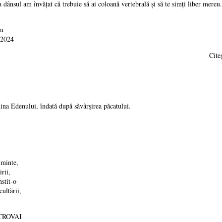
nsul am învăţat că trebuie să ai coloană vertebrală şi să te simţi liber mereu.
cu
 2024
Cit
na Edenului, îndată după săvârşirea păcatului.
 minte,
irii,
stit-o
cultării,
TROVAI