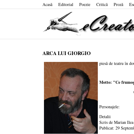
Acasă
Editorial
Poezie
Critică
Proză
Es
ARCA LUI GIORGIO
piesă de teatru în d
Motto: "Ce frumoşi
(Hortensia 
Personajele:
Detalii
Scris de
Marian Ilea
Publicat: 29 Septem