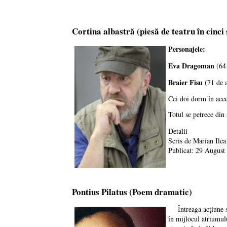
Cortina albastră (piesă de teatru în cinci
Personajele:
Eva Dragoman
(64 
Braier Fisu
(71 de a
Cei doi dorm în acee
Totul se petrece din 
Detalii
Scris de
Marian Ilea
Publicat: 29 August
Pontius Pilatus (Poem dramatic)
Întreaga acţiune se 
în mijlocul atriumul