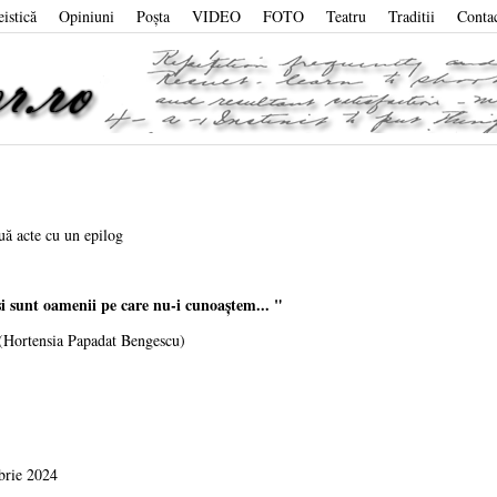
eistică
Opiniuni
Poşta
VIDEO
FOTO
Teatru
Traditii
Conta
ouă acte cu un epilog
 sunt oamenii pe care nu-i cunoaştem... "
Papadat Bengescu)
brie 2024