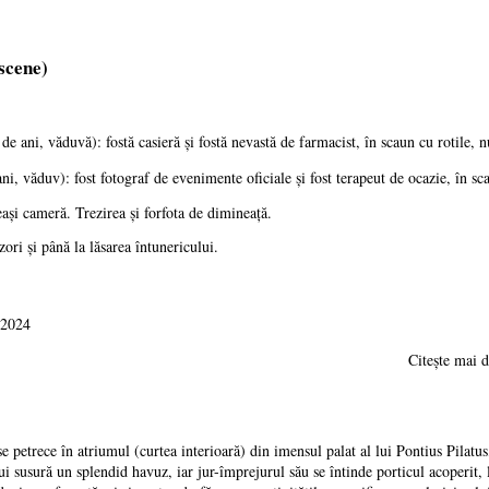
 scene)
de ani, văduvă): fostă casieră şi fostă nevastă de farmacist, în scaun cu rotile, n
ni, văduv): fost fotograf de evenimente oficiale şi fost terapeut de ocazie, în sca
aşi cameră. Trezirea şi forfota de dimineaţă.
zori şi până la lăsarea întunericului.
 2024
Citește mai d
petrece în atriumul (curtea interioară) din imensul palat al lui Pontius Pilatus
ui susură un splendid havuz, iar jur-împrejurul său se întinde porticul acoperit,