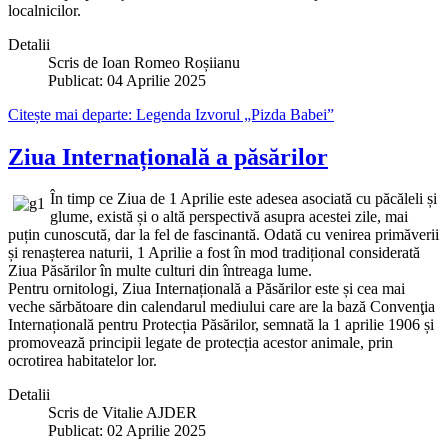
localnicilor.
Detalii
Scris de
Ioan Romeo Roșiianu
Publicat: 04 Aprilie 2025
Citește mai departe: Legenda Izvorul „Pizda Babei”
Ziua Internațională a păsărilor
În timp ce Ziua de 1 Aprilie este adesea asociată cu păcăleli și
glume, există și o altă perspectivă asupra acestei zile, mai
puțin cunoscută, dar la fel de fascinantă. Odată cu venirea primăverii
și renașterea naturii, 1 Aprilie a fost în mod tradițional considerată
Ziua Păsărilor în multe culturi din întreaga lume.
Pentru ornitologi, Ziua Internațională a Păsărilor este și cea mai
veche sărbătoare din calendarul mediului care are la bază Convenţia
Internațională pentru Protecția Păsărilor, semnată la 1 aprilie 1906 și
promovează principii legate de protecția acestor animale, prin
ocrotirea habitatelor lor.
Detalii
Scris de
Vitalie AJDER
Publicat: 02 Aprilie 2025