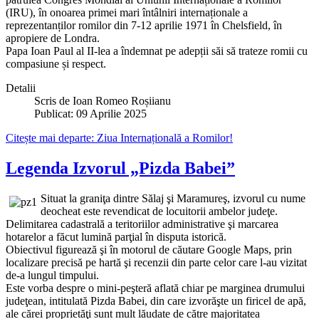
(IRU), în onoarea primei mari întâlniri internaționale a
reprezentanților romilor din 7-12 aprilie 1971 în Chelsfield⁠, în
apropiere de Londra.
Papa Ioan Paul al II-lea a îndemnat pe adepții săi să trateze romii cu
compasiune și respect.
Detalii
Scris de
Ioan Romeo Roșiianu
Publicat: 09 Aprilie 2025
Citește mai departe: Ziua Internațională a Romilor!
Legenda Izvorul „Pizda Babei”
Situat la graniţa dintre Sălaj şi Maramureş, izvorul cu nume
deocheat este revendicat de locuitorii ambelor judeţe.
Delimitarea cadastrală a teritoriilor administrative şi marcarea
hotarelor a făcut lumină parţial în disputa istorică.
Obiectivul figurează şi în motorul de căutare Google Maps, prin
localizare precisă pe hartă şi recenzii din parte celor care l-au vizitat
de-a lungul timpului.
Este vorba despre o mini-peşteră aflată chiar pe marginea drumului
judeţean, intitulată Pizda Babei, din care izvorăşte un firicel de apă,
ale cărei proprietăţi sunt mult lăudate de către majoritatea