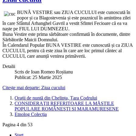
BUNĂ VESTIRE sau ZIUA CUCULUI este cunoscută în
popor și ca Blagostevenia și este praznicul în amintirea zilei
în care Sfântul Arhanghel Gavril a vestit Sfintei Fecioare că ea va
naște pe FIUL LUI DUMNEZEU.
Buna Vestire este prima sărbătoare confirmată în documente, dintre
Sărbătorile Maicii Domnului.
În Calendarul Popular BUNA VESTIRE este cunoscută și ca ZIUA
CUCULUI, pentru că este ziua în care are loc primul cântec al
CUCULUI, care anunță venirea primăverii.
Detalii
Scris de
Ioan Romeo Roșiianu
Publicat: 25 Martie 2025
Citește mai departe: Ziua cucului
Orații de nuntă din Chelința, Țara Codrului
CONSIDERAŢII REFERITOARE LA MĂŞTILE
POPULARE ROMÂNEŞTI ŞI MARAMUREŞENE
Etnolog Colecţia
Pagina 4 din 53
Start