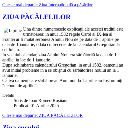
Citește mai departe: Ziua Internațională a păsărilor
ZIUA PĂCĂLELILOR
Una dintre numeroasele explicații ale acestei traditii este
următoarea: in anul 1582 regele Carol al IX-lea al
Frantei ar fi mutat serbarea Anului Nou de pe data de 1 aprilie pe
data de 1 ianuarie, odata cu trecerea de la calendarul Gregorian la
cel Iulian.
In vechiul calendar, ziua Anului Nou era sărbătorită la data de 1
aprilie, in loc de 1 ianuarie.
Dupa schimbarea calendarului Gregorian, in anul 1582, oamenii au
avut initial probleme in a se obișnui cu sărbătorirea noului an la 1
ianuarie.
Câțiva oameni care sărbătoreau Anul nou la 1 aprilie au fost numiți
“nebuni de aprilie”.
Detalii
Scris de
Ioan Romeo Roșiianu
Publicat: 01 Aprilie 2025
Citește mai departe: ZIUA PĂCĂLELILOR
Ziua cucului