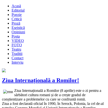
Acasă
Editorial
Poezie
Critică
Proză
Eseistică
Opiniuni
Poşta
VIDEO
FOTO
Teatru
Traditii
Contact
Interviu
Ziua Internațională a Romilor!
Ziua Internațională a Romilor (8 aprilie) este o zi pentru a
sărbători cultura romani și de a crește gradul de
conștientizare a problemelor cu care se confruntă romii.
Ziua a fost declarată oficial în 1990, în Serock, Polonia, la cel de-al
patrulea Congres Mondial al Uniunii Internaționale a Romilor