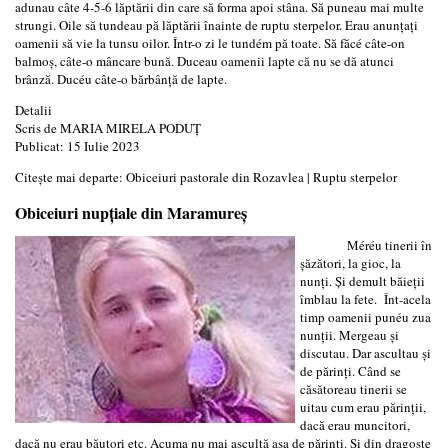
adunau câte 4-5-6 lăptării din care să forma apoi stâna. Să puneau mai multe
strungi. Oile să tundeau pă lăptării înainte de ruptu sterpelor. Erau anunțați
oamenii să vie la tunsu oilor. Într-o zi le tundém pă toate. Să făcé câte-on
balmoș, câte-o mâncare bună. Duceau oamenii lapte că nu se dă atunci
brânză. Ducéu câte-o bărbânță de lapte.
Detalii
Scris de
MARIA MIRELA PODUȚ
Publicat: 15 Iulie 2023
Citește mai departe: Obiceiuri pastorale din Rozavlea | Ruptu sterpelor
Obiceiuri nupțiale din Maramureș
Méréu tinerii în
șăzători, la gioc, la
nunți. Și demult băieții
îmblau la fete. Înt-acela
timp oamenii punéu zua
nunții. Mergeau și
discutau. Dar ascultau și
de părinți. Când se
căsătoreau tinerii se
uitau cum erau părinții,
dacă erau muncitori,
dacă nu erau băutori etc. Acuma nu mai ascultă așa de părinți. Și din dragoste