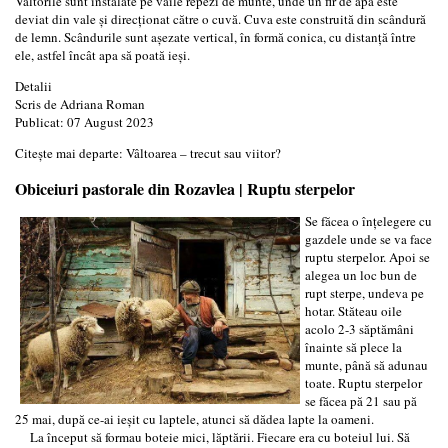
Vâltorile sunt instalate pe văile repezi de munte, unde un fir de apă este
deviat din vale și direcționat către o cuvă. Cuva este construită din scândură
de lemn. Scândurile sunt așezate vertical, în formă conica, cu distanță între
ele, astfel încât apa să poată ieși.
Detalii
Scris de
Adriana Roman
Publicat: 07 August 2023
Citește mai departe: Vâltoarea – trecut sau viitor?
Obiceiuri pastorale din Rozavlea | Ruptu sterpelor
Se făcea o înțelegere cu
gazdele unde se va face
ruptu sterpelor. Apoi se
alegea un loc bun de
rupt sterpe, undeva pe
hotar. Stăteau oile
acolo 2-3 săptămâni
înainte să plece la
munte, până să adunau
toate. Ruptu sterpelor
se făcea pă 21 sau pă
25 mai, după ce-ai ieșit cu laptele, atunci să dădea lapte la oameni.
La început să formau boteie mici, lăptării. Fiecare era cu boteiul lui. Să