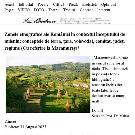
Acasă
Editorial
Poezie
Critică
Proză
Eseistică
Opiniuni
Poşta
VIDEO
FOTO
Teatru
Traditii
Contact
Interviu
Zonele etnografice ale României în contextul începutului de
mileniu: conceptele de terra, ţară, voievodat, comitat, judeţ,
regiune (Cu referire la Maramureş)*
„Maramureşul – situat
în cursul superior al
râului Tisa – formează
în privinţa topo-
hidrografică un
teritoriu închis din
toate laturile, de
dealuri mari şi munţi
înalţi,
Detalii
Scris de
Prof. Dr. Mihai
Dăncuş
Publicat: 31 August 2023