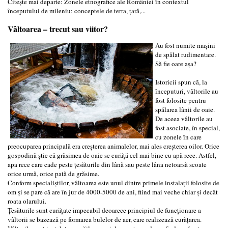
Citește mai departe: Zonele etnografice ale României în contextul
începutului de mileniu: conceptele de terra, ţară,...
Vâltoarea – trecut sau viitor?
Au fost numite mașini
de spălat rudimentare.
Să fie oare așa?
Istoricii spun că, la
începuturi, vâltorile au
fost folosite pentru
spălarea lânii de oaie.
De aceea vâltorile au
fost asociate, în special,
cu zonele în care
preocuparea principală era creșterea animalelor, mai ales creșterea oilor. Orice
gospodină știe că grăsimea de oaie se curăță cel mai bine cu apă rece. Astfel,
apa rece care cade peste țesăturile din lână sau peste lâna netoarsă scoate
orice urmă, orice pată de grăsime.
Conform specialiștilor, vâltoarea este unul dintre primele instalații folosite de
om și se pare că are în jur de 4000-5000 de ani, fiind mai veche chiar și decât
roata olarului.
Țesăturile sunt curățate impecabil deoarece principiul de funcționare a
vâltorii se bazează pe formarea bulelor de aer, care realizează curățarea.