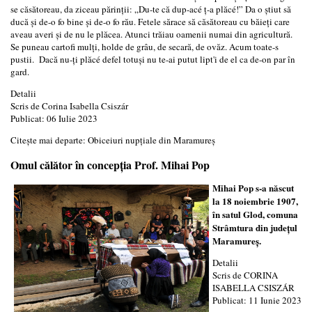
se căsătoreau, da ziceau părinții: „Du-te că dup-acé ț-a plăcé!” Da o știut să
ducă și de-o fo bine și de-o fo rău. Fetele sărace să căsătoreau cu băieți care
aveau averi și de nu le plăcea. Atunci trăiau oamenii numai din agricultură.
Se puneau cartofi mulți, holde de grâu, de secară, de ovăz. Acum toate-s
pustii. Dacă nu-ți plăcé defel totuși nu te-ai putut lipt'i de el ca de-on par în
gard.
Detalii
Scris de
Corina Isabella Csiszár
Publicat: 06 Iulie 2023
Citește mai departe: Obiceiuri nupțiale din Maramureș
Omul călător în concepția Prof. Mihai Pop
Mihai Pop s-a născut
la 18 noiembrie 1907,
în satul Glod, comuna
Strâmtura din județul
Maramureș.
Detalii
Scris de
CORINA
ISABELLA CSISZÁR
Publicat: 11 Iunie 2023