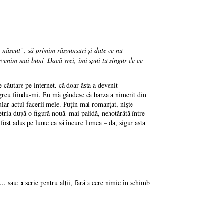
i născut”, să primim răspunsuri şi date ce nu
venim mai buni. Dacă vrei, îmi spui tu singur de ce
căutare pe internet, că doar ăsta a devenit
e greu fiindu-mi. Eu mă gândesc că barza a nimerit din
ular actul facerii mele. Puţin mai romanţat, nişte
etria după o figură nouă, mai palidă, nehotărâtă între
 fost adus pe lume ca să încurc lumea – da, sigur asta
.. sau: a scrie pentru alții, fără a cere nimic în schimb