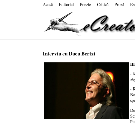
Acasă
Editorial
Poezie
Critică
Proză
Es
Interviu cu Ducu Bertzi
II
- 
si
- 
Be
spe
De
Sc
Pu