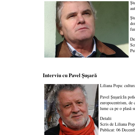
Şt
au
Şt
do
fu
De
Sc
Pu
Interviu cu Pavel Șușară
Liliana Popa: cultura
Pavel Șușară:In pofi
europocentrism, de c
lume ca pe o plasă su
Detalii
Scris de
Liliana Pop
Publicat: 06 Decem