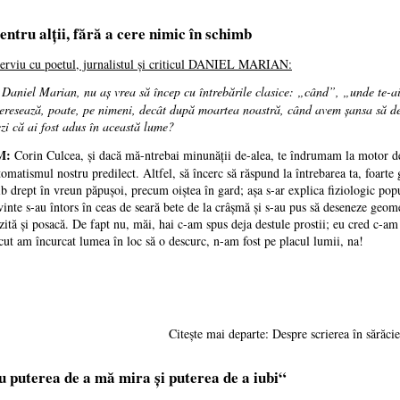
pentru alții, fără a cere nimic în schimb
terviu cu poetul, jurnalistul şi criticul DANIEL MARIAN:
Daniel Marian, nu a
ș
vrea să încep cu întrebările clasice: „când”, „unde te-a
teresează, poate, pe nimeni, decât după moartea noastră, când avem şansa să de
ezi că ai fost adus în această lume?
M:
Corin Culcea, şi dacă mă-ntrebai minunăţii de-alea, te îndrumam la motor de 
tomatismul nostru predilect. Altfel, să încerc să răspund la întrebarea ta, foart
ib drept în vreun păpuşoi, precum oiştea în gard; aşa s-ar explica fiziologic pop
vinte s-au întors în ceas de seară bete de la crâşmă şi s-au pus să deseneze geom
izită şi posacă. De fapt nu, măi, hai c-am spus deja destule prostii; eu cred c-am
cut am încurcat lumea în loc să o descurc, n-am fost pe placul lumii, na!
Citește mai departe: Despre scrierea în sărăcie.
u puterea de a mă mira şi puterea de a iubi“