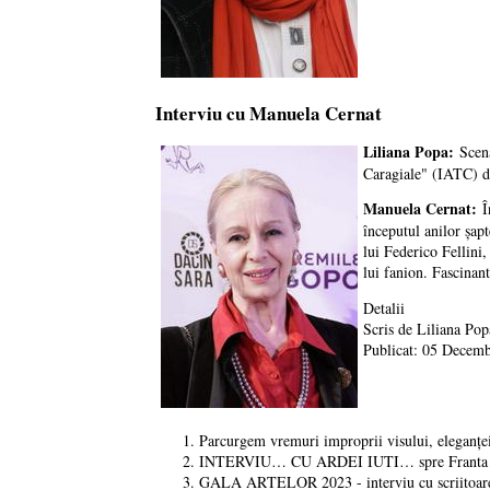
Interviu cu Manuela Cernat
Liliana Popa:
Scena
Caragiale" (IATC) di
Manuela Cernat:
În
începutul anilor șap
lui Federico Fellini
lui fanion. Fascinant
Detalii
Scris de
Liliana Pop
Publicat: 05 Decem
Parcurgem vremuri improprii visului, eleganței,
INTERVIU… CU ARDEI IUTI… spre Franta … l
GALA ARTELOR 2023 - interviu cu scriitoar