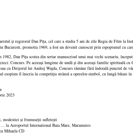
ristul și regizorul Dan Pița, cel care a studia 5 ani de zile Regia de Film la In
n Bucuresti, promotia 1969, a fost un devenit cunoscut prin espopismul cu care 
 1982, Dan Pița scotea din sertar manuscrisul unui mai vechi scenariu, început î
tezeci: Concurs. Pe aceeași lungime de undă și din aceeași familie spirituală cu
, sau cu Dirijorul lui Andrej Wajda, Concurs rămâne fără îndoială punctul de vârf
ul esopism îl înscria în competiția strânsă a operelor-simbol, cu lungă bătaie în
a
brie 2023
 modestiei și frumuseții sufletești
a Aeroportul International Baia Mare, Maramures
ea Mihaela CD