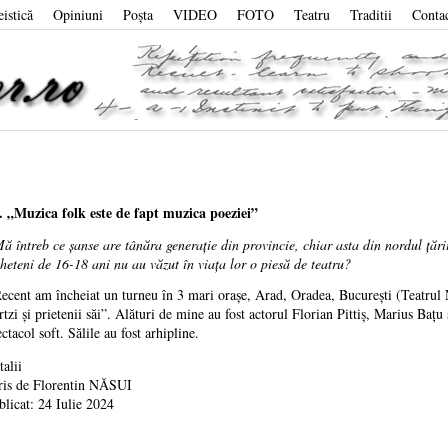
eistică
Opiniuni
Poşta
VIDEO
FOTO
Teatru
Traditii
Conta
I. „Muzica folk este de fapt muzica poeziei”
Mă întreb ce şanse are tânăra generaţie din provincie, chiar asta din nordul ţării
gheteni de 16-18 ani nu au văzut în viaţa lor o piesă de teatru?
Recent am încheiat un turneu în 3 mari oraşe, Arad, Oradea, Bucureşti (Teatrul
rtzi şi prietenii săi”. Alături de mine au fost actorul Florian Pittiş, Marius Baţ
ctacol soft. Sălile au fost arhipline.
talii
ris de
Florentin NĂSUI
blicat: 24 Iulie 2024