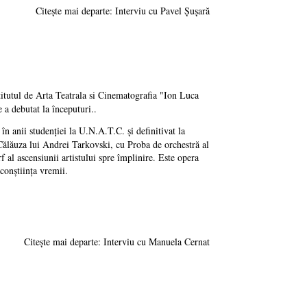
Citește mai departe: Interviu cu Pavel Șușară
stitutul de Arta Teatrala si Cinematografia "Ion Luca
a debutat la începuturi..
n anii studenției la U.N.A.T.C. și definitivat la
 Călăuza lui Andrei Tarkovski, cu Proba de orchestră al
 al ascensiunii artistului spre împlinire. Este opera
 conștiința vremii.
Citește mai departe: Interviu cu Manuela Cernat