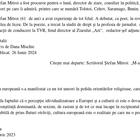
efan Mitroi a fost procuror pentru o lună, director de ziare, consilier în politică
tori pe care îi admiră, printre care se numără Tolstoi, Cehov, Saramago, Bunin
efan Mitroi (61 de ani) a avut experienţe de tot felul. A debutat, ca poet, în rev
ilea de liceu. De la poezie, a trecut la studii de drept şi la profesia de jurnalist
ncţii de conducere la TVR, fiind director al Ziarului „Azi“, redactor-şef adjunc
talii
ris de
Dana Mischie
blicat: 26 Iunie 2024
Citește mai departe: Scriitorul Ştefan Mitroi: „M-
 europeană s-a manifestat ca un tot uneori în pofida orientărilor religioase, care 
da faptului că o percepție idividualizatoare a Europei și a culturii ei este o d
onștiință dominantă, de sexism, de rasism și de tot ce mai încape în recipientul
btilă de prins fluturi otrăviți, cultura europeană este o realitate pe care nu o p
a
brie 2023