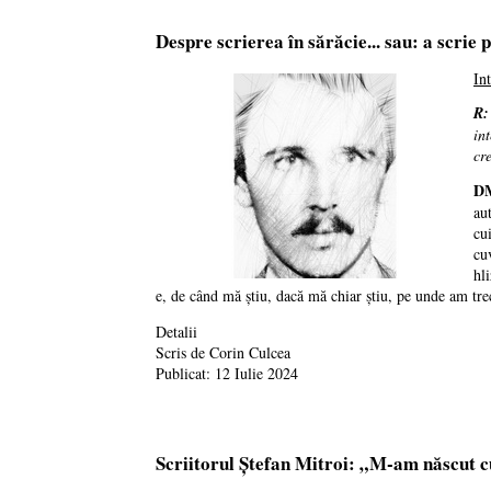
Despre scrierea în sărăcie... sau: a scrie 
In
R:
in
cr
D
au
cu
cu
hl
e, de când mă ştiu, dacă mă chiar ştiu, pe unde am tre
Detalii
Scris de
Corin Culcea
Publicat: 12 Iulie 2024
Scriitorul Ştefan Mitroi: „M-am născut c