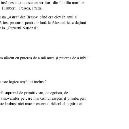
, însă peste toate este un scriitor din familia marilor
, Flaubert, Pessoa, Preda.
ista „Astra“ din Braşov, când era elev în anul al
. A fost procuror pentru o lună la Alexandria, a deţinut
t la „Curierul Naţional“.
am născut cu puterea de a mă mira şi puterea de a iubi“
este logica terțíului inclus ?
ovadă supremă de primitivism, de egoism, de
 vinovățiilor pe care marxismul aseptic îl plimbă prin
oate înabuși nici macar enormul ridicol al negării ei.