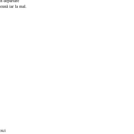
n depărtare
eună iar la mal.
oici