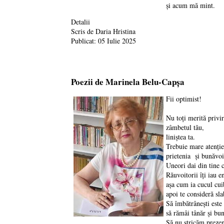
și acum mă mint.
Detalii
Scris de
Daria Hristina
Publicat: 05 Iulie 2025
Poezii de Marinela Belu-Capșa
Fii optimist!
Nu toți merită privir
zâmbetul tău,
liniștea ta.
Trebuie mare atenție 
prietenia și bunăvoi
Uneori dai din tine 
Răuvoitorii îți iau e
așa cum ia cucul cui
apoi te consideră slab
Să îmbătrânești este 
să rămâi tânăr și bun
Să nu stricăm prezen