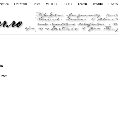
eistică
Opiniuni
Poşta
VIDEO
FOTO
Teatru
Traditii
Conta
in
a mea.
.