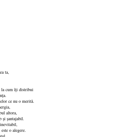
ea ta,
la cum îți distribui
nța.
celor ce nu o merită.
nergia,
bul altora,
 și șantajabil.
inevitabil,
 este o alegere.
tul