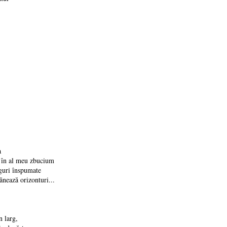
a
ci în al meu zbucium
rguri înspumate
nează orizonturi...
n larg,