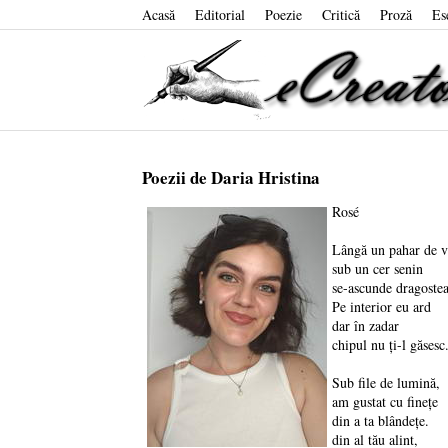
Acasă
Editorial
Poezie
Critică
Proză
Es
Poezii de Daria Hristina
Rosé
Lângă un pahar de v
sub un cer senin
se-ascunde dragoste
Pe interior eu ard
dar în zadar
chipul nu ți-l găsesc
Sub file de lumină,
am gustat cu finețe
din a ta blândețe.
din al tău alint,