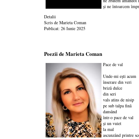
ne zbatem amândoi î
şi ne întoarcem împr
Detalii
Scris de
Marieta Coman
Publicat: 26 Iunie 2025
Poezii de Marieta Coman
Pace de val
Unde-mi ești acum
înserare din veri
briză dulce
din seri
vals atins de nisip
pe sub talpa fină
dansând
într-o pace de val
și un vuiet
la mal
ascunzând printre sc