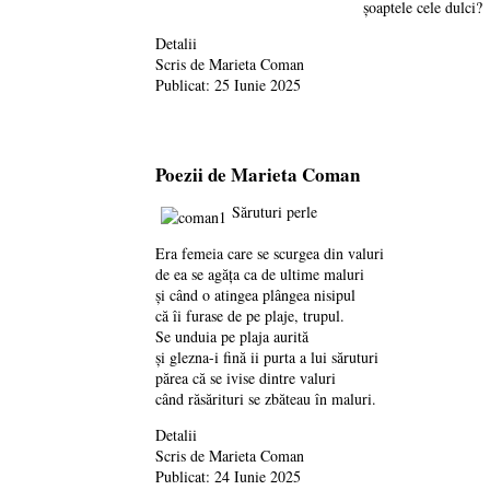
șoaptele cele dulci?
Detalii
Scris de
Marieta Coman
Publicat: 25 Iunie 2025
Poezii de Marieta Coman
Săruturi perle
Era femeia care se scurgea din valuri
de ea se agăța ca de ultime maluri
și când o atingea plângea nisipul
că îi furase de pe plaje, trupul.
Se unduia pe plaja aurită
și glezna-i fină ii purta a lui săruturi
părea că se ivise dintre valuri
când răsărituri se zbăteau în maluri.
Detalii
Scris de
Marieta Coman
Publicat: 24 Iunie 2025