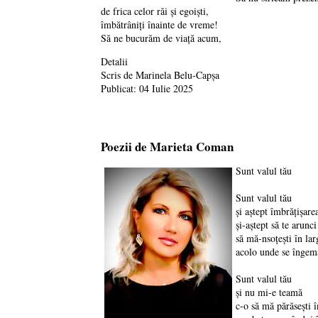
de frica celor răi și egoiști,
îmbătrâniți înainte de vreme!
Să ne bucurăm de viață acum,
Detalii
Scris de
Marinela Belu-Capșa
Publicat: 04 Iulie 2025
Poezii de Marieta Coman
Sunt valul tău
Sunt valul tău
şi aştept îmbrăţişare
şi-aştept să te arun
să mă-nsoţeşti în la
acolo unde se îngemă
Sunt valul tău
şi nu mi-e teamă
c-o să mă părăseşti î