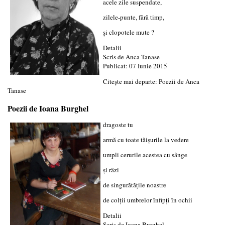
acele zile suspendate,
zilele-punte, fără timp,
şi clopotele mute ?
Detalii
Scris de
Anca Tanase
Publicat: 07 Iunie 2015
Citește mai departe: Poezii de Anca
Tanase
Poezii de Ioana Burghel
dragoste tu
armă cu toate tăişurile la vedere
umpli cerurile acestea cu sânge
şi râzi
de singurătăţile noastre
de colţii umbrelor înfipţi în ochii
Detalii
Scris de
Ioana Burghel