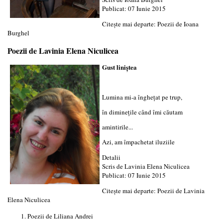
Publicat: 07 Iunie 2015
Citește mai departe: Poezii de Ioana
Burghel
Poezii de Lavinia Elena Niculicea
Gust liniştea
Lumina mi-a îngheţat pe trup,
în dimineţile când îmi căutam
amintirile...
Azi, am împachetat iluziile
Detalii
Scris de
Lavinia Elena Niculicea
Publicat: 07 Iunie 2015
Citește mai departe: Poezii de Lavinia
Elena Niculicea
Poezii de Liliana Andrei