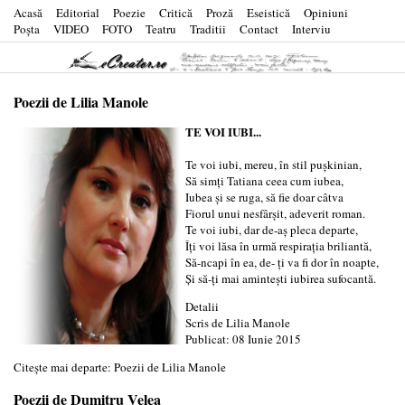
Acasă
Editorial
Poezie
Critică
Proză
Eseistică
Opiniuni
Poşta
VIDEO
FOTO
Teatru
Traditii
Contact
Interviu
Poezii de Lilia Manole
TE VOI IUBI...
Te voi iubi, mereu, în stil pușkinian,
Să simți Tatiana ceea cum iubea,
Iubea și se ruga, să fie doar câtva
Fiorul unui nesfârșit, adeverit roman.
Te voi iubi, dar de-aș pleca departe,
Îți voi lăsa în urmă respirația briliantă,
Să-ncapi în ea, de- ți va fi dor în noapte,
Și să-ți mai amintești iubirea sufocantă.
Detalii
Scris de
Lilia Manole
Publicat: 08 Iunie 2015
Citește mai departe: Poezii de Lilia Manole
Poezii de Dumitru Velea