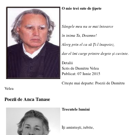
O mie trei sute de ţipete
Sângele meu nu se mai întoarce
în inima Ta, Doamne!
Alerg prin el ca să Ţi-l înapoiez,
dar el îmi curge printre degete şi cuvinte.
Detalii
Scris de
Dumitru Velea
Publicat: 07 Iunie 2015
Citește mai departe: Poezii de Dumitru
Velea
Poezii de Anca Tanase
Trecutele lumini
Îţi aminteşti, iubite,