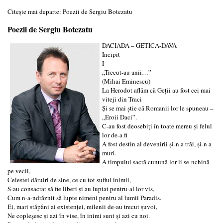
Citește mai departe: Poezii de Sergiu Botezatu
Poezii de Sergiu Botezatu
DACIADA – GETICA-DAVA
Incipit
I
„Trecut-au anii…”
(Mihai Eminescu)
La Herodot aflăm că Geţii au fost cei mai
viteji din Traci
Şi se mai ştie că Romanii lor le spuneau –
„Eroii Daci”.
C-au fost deosebiţi în toate mereu şi felul
lor de-a fi
A fost destin al devenirii şi-n a trăi, şi-n a
muri.
A timpului sacră cunună lor li se-nchină
pe vecii,
Celestei dăruiri de sine, ce cu tot suflul inimii,
S-au consacrat să fie liberi şi au luptat pentru-al lor vis,
Cum n-a-ndrăznit să lupte nimeni pentru al lumii Paradis.
Ei, mari stăpâni ai existenţei, milenii de-au trecut şuvoi,
Ne copleşesc şi azi în vise, în inimi sunt şi azi cu noi.