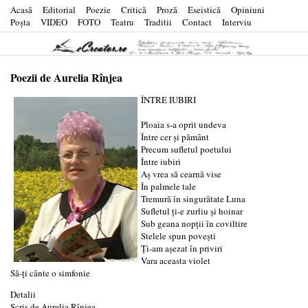
Acasă
Editorial
Poezie
Critică
Proză
Eseistică
Opiniuni
Poşta
VIDEO
FOTO
Teatru
Traditii
Contact
Interviu
Poezii de Aurelia Rînjea
ÎNTRE IUBIRI
Ploaia s-a oprit undeva
Între cer și pământ
Precum sufletul poetului
Între iubiri
Aș vrea să cearnă vise
În palmele tale
Tremură în singurătate Luna
Sufletul ți-e zurliu și hoinar
Sub geana nopții în coviltire
Stelele spun povești
Ți-am așezat în priviri
Vara aceasta violet
Să-ți cânte o simfonie
Detalii
Scris de
Aurelia Rînjea