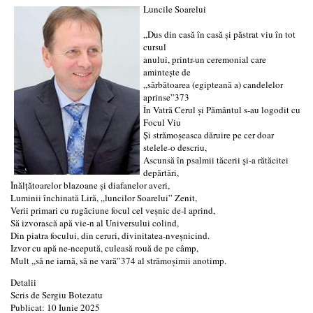
Luncile Soarelui
„Dus din casă în casă şi păstrat viu în tot
cursul
anului, printr-un ceremonial care
aminteşte de
„sărbătoarea (egipteană a) candelelor
aprinse”373
În Vatră Cerul şi Pământul s-au logodit cu
Focul Viu
Şi strămoşeasca dăruire pe cer doar
stelele-o descriu,
Ascunsă în psalmii tăcerii şi-a rătăcitei
depărtări,
Înălţătoarelor blazoane şi diafanelor averi,
Luminii închinată Liră, „luncilor Soarelui” Zenit,
Verii primari cu rugăciune focul cel veşnic de-l aprind,
Să izvorască apă vie-n al Universului colind,
Din piatra focului, din ceruri, divinitatea-nveşnicind.
Izvor cu apă ne-ncepută, culeasă rouă de pe câmp,
Mult „să ne iarnă, să ne vară”374 al strămoşimii anotimp.
Detalii
Scris de
Sergiu Botezatu
Publicat: 10 Iunie 2025