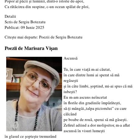
Popor al păcii şi luminii, dintr-o istorie de-apoi,
Ca rătăcirea din suspine, c-un ocean spălat de ploi,
Detalii
Scris de
Sergiu Botezatu
Publicat: 09 Iunie 2025
Citește mai departe: Poezii de Sergiu Botezatu
Poezii de Marioara Vișan
Ascunsă
Tu, în care viață m-ai căutat,
în care dintre lumi ai sperat să mă
regăsești
și în câte limbi, șoptind, mi-ai spus că mă
iubești?
Eu m-am ascuns neîncetat
în florile din gradinile împărătești,
să-ți mângâi,,talpa piciorului” cu care
călcând
pe boabe de rouă, sperai să mă găsești.
Zefirul adiind a dor molipsitor, m-a aflat
ascunsă în visuri lumești
în glasul ce șoptește tremurând