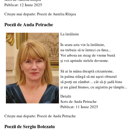
Publicat: 12 Iunie 2025
Citește mai departe: Poezii de Aurelia Rînjea
Poezii de Anda Petrache
La întâlnire
În seara asta vin la întâlnire,
nu trebuie să te întreci cu firea...
Voi arbora un steag de vreme bună
și voi aprinde stelele devreme.
Să ai în mâna dreaptă crizanteme,
în palma stângă să-mi așezi obrazul
să porți un zâmbet ... cât să-ți șadă bine
și un gând frumos, cu argintiu pe tâmple...
Detalii
Scris de
Anda Petrache
Publicat: 11 Iunie 2025
Citește mai departe: Poezii de Anda Petrache
Poezii de Sergiu Botezatu