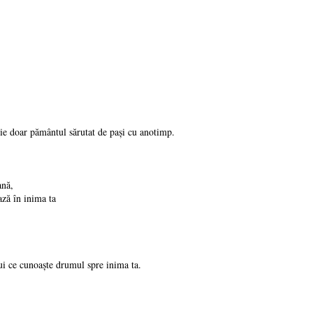
știe doar pământul sărutat de pași cu anotimp.
ană,
ază în inima ta
ui ce cunoaște drumul spre inima ta.