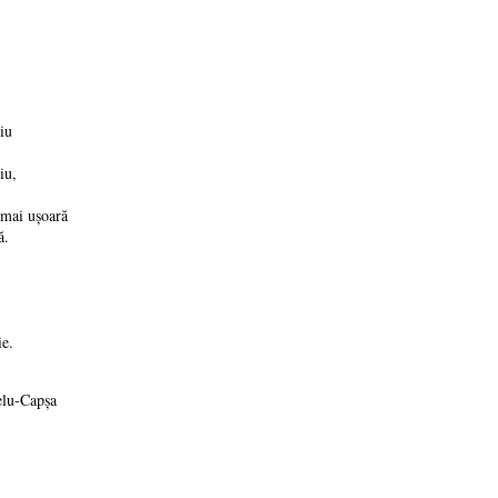
iu
iu,
 mai ușoară
ă.
ie.
elu-Capșa