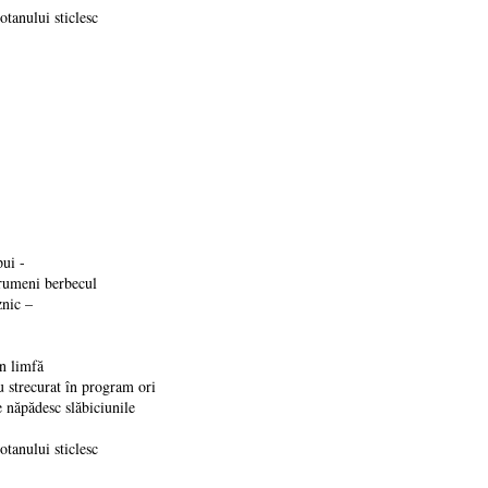
otanului sticlesc
pui -
 rumeni berbecul
znic –
-n limfă
u strecurat în program ori
 năpădesc slăbiciunile
otanului sticlesc