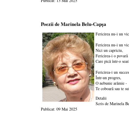
Publicat: 13 Mai 2025
Poezii de Marinela Belu-Capșa
Fericirea nu-i un vic
Fericirea nu-i un vic
Nici un capriciu,
Fericirea-i o povară
Care pică într-o sear
Fericirea-i un succes
Într-un progres,
O nebunie arămie -
Te coboară sau te su
Detalii
Scris de
Marinela B
Publicat: 09 Mai 2025