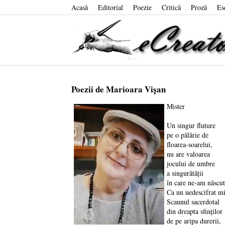
Acasă
Editorial
Poezie
Critică
Proză
Es
Poezii de Marioara Vișan
Mister
Un singur fluture
pe o pălărie de
floarea-soarelui,
nu are valoarea
jocului de umbre
a singurătății
în care ne-am născut
Ca un nedescifrat mi
Scaunul sacerdotal
din dreapta sfinților
de pe aripa durerii,