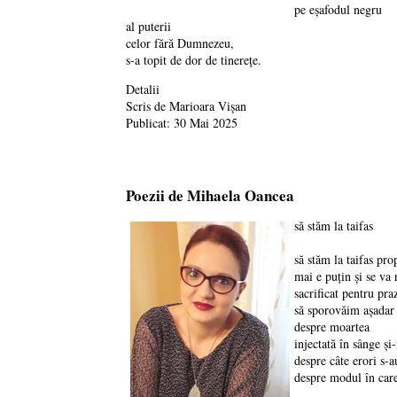
pe eșafodul negru
al puterii
celor fără Dumnezeu,
s-a topit de dor de tinerețe.
Detalii
Scris de
Marioara Vișan
Publicat: 30 Mai 2025
Poezii de Mihaela Oancea
să stăm la taifas
să stăm la taifas pro
mai e puțin și se va
sacrificat pentru pra
să sporovăim așadar
despre moartea
injectată în sânge și
despre câte erori s-a
despre modul în care