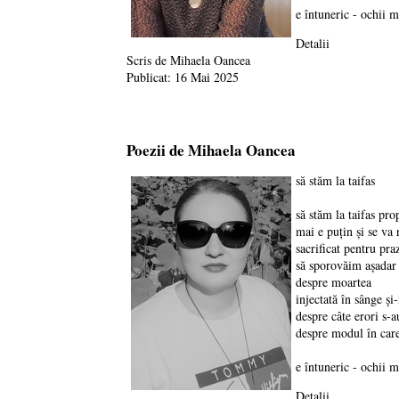
e întuneric - ochii m
Detalii
Scris de
Mihaela Oancea
Publicat: 16 Mai 2025
Poezii de Mihaela Oancea
să stăm la taifas
să stăm la taifas pro
mai e puțin și se va
sacrificat pentru pra
să sporovăim așadar
despre moartea
injectată în sânge și
despre câte erori s-a
despre modul în care
e întuneric - ochii m
Detalii