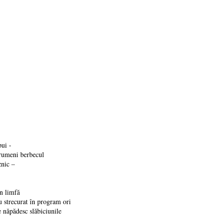
pui -
 rumeni berbecul
znic –
-n limfă
u strecurat în program ori
 năpădesc slăbiciunile