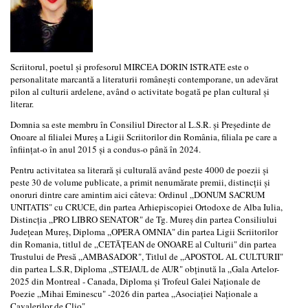
Scriitorul, poetul și profesorul MIRCEA DORIN ISTRATE este o
personalitate marcantă a literaturii românești contemporane, un adevărat
pilon al culturii ardelene, având o activitate bogată pe plan cultural și
literar.
Domnia sa este membru în Consiliul Director al L.S.R. și Președinte de
Onoare al filialei Mureș a Ligii Scriitorilor din România, filiala pe care a
înființat-o în anul 2015 și a condus-o până în 2024.
Pentru activitatea sa literară și culturală având peste 4000 de poezii și
peste 30 de volume publicate, a primit nenumărate premii, distincții și
onoruri dintre care amintim aici câteva: Ordinul „DONUM SACRUM
UNITATIS" cu CRUCE, din partea Arhiepiscopiei Ortodoxe de Alba Iulia,
Distincția „PRO LIBRO SENATOR" de Tg. Mureș din partea Consiliului
Județean Mureș, Diploma „OPERA OMNIA" din partea Ligii Scriitorilor
din Romania, titlul de „CETĂȚEAN de ONOARE al Culturii" din partea
Trustului de Presă „AMBASADOR", Titlul de „APOSTOL AL CULTURII"
din partea L.S.R, Diploma „STEJAUL de AUR" obținută la „Gala Artelor-
2025 din Montreal - Canada, Diploma și Trofeul Galei Naționale de
Poezie „Mihai Eminescu" -2026 din partea „Asociației Naționale a
Cavalerilor de Clio".