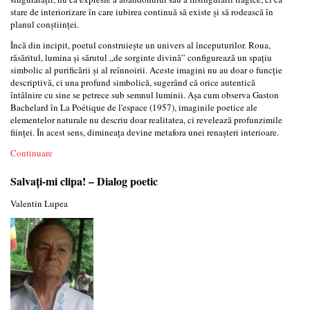
stare de interiorizare în care iubirea continuă să existe și să rodească în
planul conștiinței.
Încă din incipit, poetul construiește un univers al începuturilor. Roua,
răsăritul, lumina și sărutul „de sorginte divină” configurează un spațiu
simbolic al purificării și al reînnoirii. Aceste imagini nu au doar o funcție
descriptivă, ci una profund simbolică, sugerând că orice autentică
întâlnire cu sine se petrece sub semnul luminii. Așa cum observa Gaston
Bachelard în La Poétique de l'espace (1957), imaginile poetice ale
elementelor naturale nu descriu doar realitatea, ci revelează profunzimile
ființei. În acest sens, dimineața devine metafora unei renașteri interioare.
Continuare
Salvați-mi clipa! – Dialog poetic
Valentin Lupea