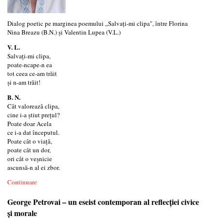
Dialog poetic pe marginea poemului „Salvați-mi clipa", între Florina
Nina Breazu (B.N.) și Valentin Lupea (V.L.)
V. L.
Salvați-mi clipa,
poate-ncape-n ea
tot ceea ce-am trăit
și n-am trăit!
B. N.
Cât valorează clipa,
cine i-a știut prețul?
Poate doar Acela
ce i-a dat începutul.
Poate cât o viață,
poate cât un dor,
ori cât o veșnicie
ascunsă-n al ei zbor.
Continuare
George Petrovai – un eseist contemporan al reflecției civice
și morale