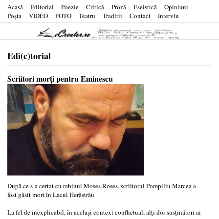
Acasă
Editorial
Poezie
Critică
Proză
Eseistică
Opiniuni
Poşta
VIDEO
FOTO
Teatru
Traditii
Contact
Interviu
Edi(c)torial
Scriitori morți pentru Eminescu
După ce s-a certat cu rabinul Moses Roses, scriitorul Pompiliu Marcea a
fost găsit mort în Lacul Herăstrău
La fel de inexplicabil, în același context conflictual, alți doi susținători ai