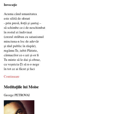
Invocație
Acuma când umanitatea
este silită de sforari
- prin presă, forță și șantaj –
să schimbe ce-i de neschimbat
în rostul ei îndivinat
(crezul străbun cu satanismul
minciuna-n loc de adevăr
și răul public în răspăr),
rugămu-Te, iubit Părinte,
cârmacilor ce-s azi și-or fi
Tu minte să le dai și-obraz,
ca veșnicia-Ți să n-o nege
în tot ce ai făcut și faci
Continuare
Meditaţiile lui Moise
George PETROVAI