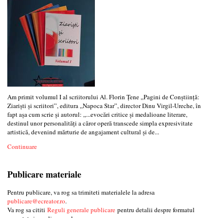
Am primit volumul I al scriitorului Al. Florin Țene „Pagini de Conștiință:
Ziariști și scriitori”, editura „Napoca Star”, director Dinu Virgil-Ureche, în
fapt așa cum scrie și autorul: „...evocări critice și medalioane literare,
destinul unor personalități a căror operă transcede simpla expresivitate
artistică, devenind mărturie de angajament cultural și de...
Continuare
Publicare materiale
Pentru publicare, va rog sa trimiteti materialele la adresa
publicare@ecreator.ro
.
Va rog sa cititi
Reguli generale publicare
pentru detalii despre formatul