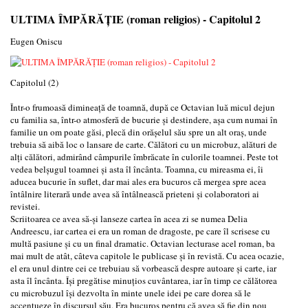
ULTIMA ÎMPĂRĂȚIE (roman religios) - Capitolul 2
Eugen Oniscu
Capitolul (2)
Într-o frumoasă dimineață de toamnă, după ce Octavian luă micul dejun
cu familia sa, într-o atmosferă de bucurie și destindere, așa cum numai în
familie un om poate găsi, plecă din orășelul său spre un alt oraș, unde
trebuia să aibă loc o lansare de carte. Călători cu un microbuz, alături de
alți călători, admirând câmpurile îmbrăcate în culorile toamnei. Peste tot
vedea belșugul toamnei și asta îl încânta. Toamna, cu mireasma ei, îi
aducea bucurie în suflet, dar mai ales era bucuros că mergea spre acea
întâlnire literară unde avea să întâlnească prieteni și colaboratori ai
revistei.
Scriitoarea ce avea să-și lanseze cartea în acea zi se numea Delia
Andreescu, iar cartea ei era un roman de dragoste, pe care îl scrisese cu
multă pasiune și cu un final dramatic. Octavian lecturase acel roman, ba
mai mult de atât, câteva capitole le publicase și în revistă. Cu acea ocazie,
el era unul dintre cei ce trebuiau să vorbească despre autoare și carte, iar
asta îl încânta. Își pregătise minuțios cuvântarea, iar în timp ce călătorea
cu microbuzul își dezvolta în minte unele idei pe care dorea să le
accentueze în discursul său. Era bucuros pentru că avea să fie din nou