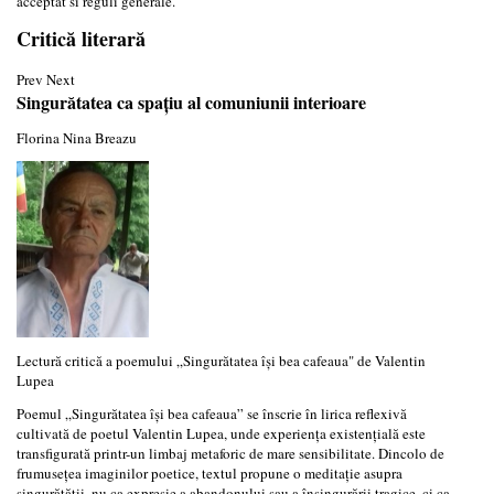
acceptat si reguli generale.
Critică literară
Prev
Next
Singurătatea ca spațiu al comuniunii interioare
Florina Nina Breazu
Lectură critică a poemului „Singurătatea își bea cafeaua" de Valentin
Lupea
Poemul „Singurătatea își bea cafeaua” se înscrie în lirica reflexivă
cultivată de poetul Valentin Lupea, unde experiența existențială este
transfigurată printr-un limbaj metaforic de mare sensibilitate. Dincolo de
frumusețea imaginilor poetice, textul propune o meditație asupra
singurătății, nu ca expresie a abandonului sau a însingurării tragice, ci ca