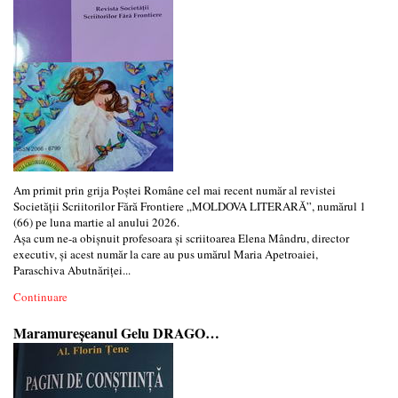
Am primit prin grija Poștei Române cel mai recent număr al revistei
Societății Scriitorilor Fără Frontiere „MOLDOVA LITERARĂ”, numărul 1
(66) pe luna martie al anului 2026.
Așa cum ne-a obișnuit profesoara și scriitoarea Elena Mândru, director
executiv, și acest număr la care au pus umărul Maria Apetroaiei,
Paraschiva Abutnăriței...
Continuare
Maramureșeanul Gelu DRAGO…