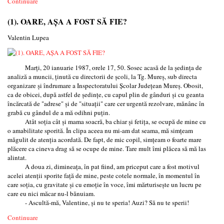
Continuare
(1). OARE, AȘA A FOST SĂ FIE?
Valentin Lupea
Marți, 20 ianuarie 1987, orele 17, 50. Sosec acasă de la ședința de
analiză a muncii, ținută cu directorii de școli, la Tg. Mureș, sub directa
organizare și îndrumare a Inspectoratului Școlar Județean Mureș. Obosit,
ca de obicei, după astfel de ședințe, cu capul plin de gânduri și cu geanta
încărcată de "adrese" și de "situații" care cer urgentă rezolvare, mănânc în
grabă cu gândul de a mă odihni puțin.
Atât soția cât și mama soacră, ba chiar și fetița, se ocupă de mine cu
o amabilitate sporită. În clipa aceea nu mi-am dat seama, mă simțeam
măgulit de atenția acordată. De fapt, de mic copil, simțeam o foarte mare
plăcere ca cineva drag să se ocupe de mine. Tare mult îmi plăcea să mă las
alintat.
A doua zi, dimineața, în pat fiind, am priceput care a fost motivul
acelei atenții sporite față de mine, peste cotele normale, în momentul în
care soția, cu gravitate și cu emoție în voce, îmi mărturisește un lucru pe
care eu nici măcar nu-l bănuiam.
- Ascultă-mă, Valentine, și nu te speria! Auzi? Să nu te sperii!
Continuare