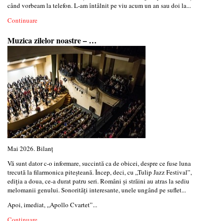
când vorbeam la telefon. L-am întâlnit pe viu acum un an sau doi la...
Continuare
Muzica zilelor noastre – …
Mai 2026. Bilanț
Vă sunt dator c-o informare, succintă ca de obicei, despre ce fuse luna
trecută la filarmonica piteșteană. Încep, deci, cu „Tulip Jazz Festival”,
ediția a doua, ce-a durat patru seri. Români și străini au atras la sediu
melomanii genului. Sonorități interesante, unele ungând pe suflet...
Apoi, imediat, „Apollo Cvartet”...
Continuare