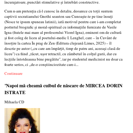
încurajatoare, punctări stimulative și întrebări constructive.
Cum n-am pretenția că-l cunosc în detaliu, deoarece cu toții suntem
captivii socratianului Gnothi seauton sau Cunoaște-te pe tine însuți
(Nosce te ipsum spuneau latinii), iată motivul pentru care i-am completat
portretul biografic și moral-spiritual cu informațiile furnizate de Vasile
Igna (fratele mai mare al profesorului Viorel Igna), eminent om de cultură
și fost coleg de liceu al poetului-medic I. Lenghel, care – în Cuvânt de
însoțire la cartea În prag de Zen (Editura clujeană Limes, 2025) – îl
descrie pe autor („cu care am împărțit, timp de patru ani, aceeași clasă de
liceu") ca fiind „tăcut, ușor retractil, cu zâmbetul în colțul gurii, dar cu
lecțiile întotdeauna bine pregătite", iar pe studentul medicinist nu doar ca
foarte serios, ci „de-o conștiinciozitate care-i...
Continuare
’Napoi mă cheamă cuibul de născare de MIRCEA DORIN
ISTRATE
Mihaela CD