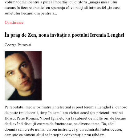
volum tocmai pentru a putea împărtăși cu cititorii „magia mesajului
ascuns în fiecare creație" cu speranța că va reuși să intre astfel „în casa
sufletului fiecărui om pentru a...
Continuare
În prag de Zen, noua invitație a poetului Ieremia Lenghel
George Petrovai
Pe reputatul medic psihiatru, intelectual și poet Ieremia Lenghel îl cunosc
de peste trei decenii, timp în care l-am vizitat acasă (cu prietenii Andrei
Hossu, Petre Roman, Viorel Igna etc.) și la cabinet de multe ori, de fiecare
dată având discuții extrem de fructuoase, pe diverse teme. Da, căci
domnia sa nu este numai un om instruit, ci și un admirabil interlocutor,
care știe ca nimeni altul să întrețină conversația prin răbdare