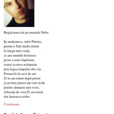
Rugăciunea de pe muntele Nebo
Iţi mulţumesc, iubit Părinte,
pentru a Tale multe daruri
în lunga mea viaţă,
ce ani numără douăzeci
peste a sutei împlinire,
scurşi ca-ntr-o-nchipuire
prin legea timpului din viu.
Poruncile în zeci de ani
Ţi le-am urmat după puteri
şi-un bun păstor am vrut să fiu
pentru sărmanii mei evrei,
eliberaţi de voia-Ţi suverană
din faraonica robie
Continuare