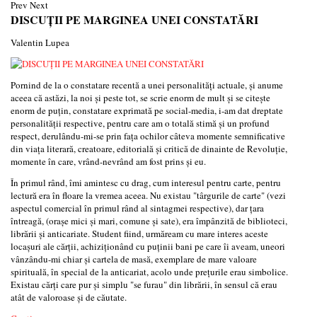
Prev
Next
DISCUȚII PE MARGINEA UNEI CONSTATĂRI
Valentin Lupea
Pornind de la o constatare recentă a unei personalități actuale, și anume
aceea că astăzi, la noi și peste tot, se scrie enorm de mult și se citește
enorm de puțin, constatare exprimată pe social-media, i-am dat dreptate
personalității respective, pentru care am o totală stimă și un profund
respect, derulându-mi-se prin fața ochilor câteva momente semnificative
din viața literară, creatoare, editorială și critică de dinainte de Revoluție,
momente în care, vrând-nevrând am fost prins și eu.
În primul rând, îmi amintesc cu drag, cum interesul pentru carte, pentru
lectură era în floare la vremea aceea. Nu existau "târgurile de carte" (vezi
aspectul comercial în primul rând al sintagmei respective), dar țara
întreagă, (orașe mici și mari, comune și sate), era împânzită de biblioteci,
librării și anticariate. Student fiind, urmăream cu mare interes aceste
locașuri ale cărții, achiziționând cu puținii bani pe care îi aveam, uneori
vânzându-mi chiar și cartela de masă, exemplare de mare valoare
spirituală, în special de la anticariat, acolo unde prețurile erau simbolice.
Existau cărți care pur și simplu "se furau" din librării, în sensul că erau
atât de valoroase și de căutate.