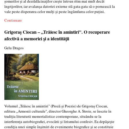
șomerilor și al dezrădăcinaților crește într-un ritm mai mult decât
îngrijorător, iar avalanșa datoriei externe stă gata-gata să o pornească la
vale peste disperarea celor mulți și peste îngâmfarea celor puțini.
Continuare
Grigoraș Ciocan – „Trăiesc în amintiri". O recuperare
afectivă a memoriei și a identității
Gelu Dragos
Volumul „Trăiesc în amintiri" (Proză și Poezie) de Grigoraș Ciocan,
editura „Armonii culturale", director Gheorghe A. Stroie, se înscrie în
tradiția literaturii memorialistice contemporane, situându-se la
interferența autobiografiei, evocării și lirismului confesiv. Ea depășește
condiția unei simple înșiruiri de evenimente biografice și se constituie