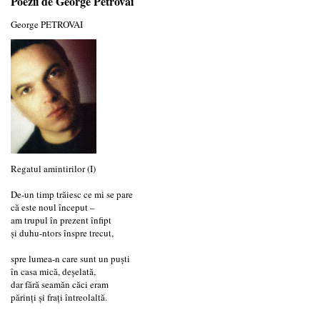
Poezii de George Petrovai
George PETROVAI
Regatul amintirilor (I)
De-un timp trăiesc ce mi se pare
că este noul început –
am trupul în prezent înfipt
și duhu-ntors înspre trecut,
spre lumea-n care sunt un puști
în casa mică, deșelată,
dar fără seamăn căci eram
părinți și frați întreolaltă.