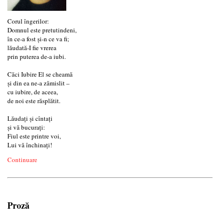
Corul îngerilor:
Domnul este pretutindeni,
în ce-a fost şi-n ce va fi;
lăudată-I fie vrerea
prin puterea de-a iubi.
Căci Iubire El se cheamă
şi din ea ne-a zămislit –
cu iubire, de aceea,
de noi este răsplătit.
Lăudaţi şi cîntaţi
şi vă bucuraţi:
Fiul este printre voi,
Lui vă închinaţi!
Continuare
Proză