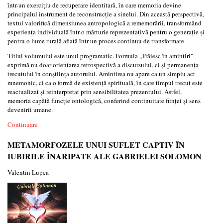
într-un exercițiu de recuperare identitară, în care memoria devine
principalul instrument de reconstrucție a sinelui. Din această perspectivă,
textul valorifică dimensiunea antropologică a rememorării, transformând
experiența individuală într-o mărturie reprezentativă pentru o generație și
pentru o lume rurală aflată într-un proces continuu de transformare.
Titlul volumului este unul programatic. Formula „Trăiesc în amintiri"
exprimă nu doar orientarea retrospectivă a discursului, ci și permanența
trecutului în conștiința autorului. Amintirea nu apare ca un simplu act
mnemonic, ci ca o formă de existență spirituală, în care timpul trecut este
reactualizat și reinterpretat prin sensibilitatea prezentului. Astfel,
memoria capătă funcție ontologică, conferind continuitate ființei și sens
devenirii umane.
Continuare
METAMORFOZELE UNUI SUFLET CAPTIV ÎN
IUBIRILE ÎNARIPATE ALE GABRIELEI SOLOMON
Valentin Lupea