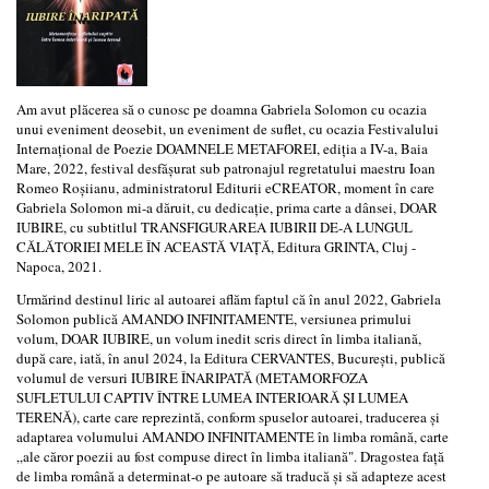
Am avut plăcerea să o cunosc pe doamna Gabriela Solomon cu ocazia
unui eveniment deosebit, un eveniment de suflet, cu ocazia Festivalului
Internațional de Poezie DOAMNELE METAFOREI, ediția a IV-a, Baia
Mare, 2022, festival desfășurat sub patronajul regretatului maestru Ioan
Romeo Roșiianu, administratorul Editurii eCREATOR, moment în care
Gabriela Solomon mi-a dăruit, cu dedicație, prima carte a dânsei, DOAR
IUBIRE, cu subtitlul TRANSFIGURAREA IUBIRII DE-A LUNGUL
CĂLĂTORIEI MELE ÎN ACEASTĂ VIAȚĂ, Editura GRINTA, Cluj -
Napoca, 2021.
Urmărind destinul liric al autoarei aflăm faptul că în anul 2022, Gabriela
Solomon publică AMANDO INFINITAMENTE, versiunea primului
volum, DOAR IUBIRE, un volum inedit scris direct în limba italiană,
după care, iată, în anul 2024, la Editura CERVANTES, București, publică
volumul de versuri IUBIRE ÎNARIPATĂ (METAMORFOZA
SUFLETULUI CAPTIV ÎNTRE LUMEA INTERIOARĂ ȘI LUMEA
TERENĂ), carte care reprezintă, conform spuselor autoarei, traducerea și
adaptarea volumului AMANDO INFINITAMENTE în limba română, carte
„ale căror poezii au fost compuse direct în limba italiană". Dragostea față
de limba română a determinat-o pe autoare să traducă și să adapteze acest