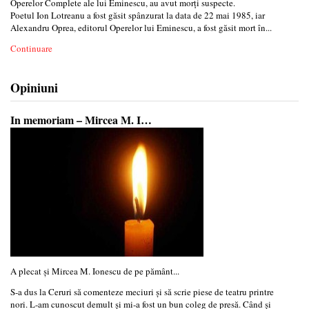
Operelor Complete ale lui Eminescu, au avut morți suspecte.
Poetul Ion Lotreanu a fost găsit spânzurat la data de 22 mai 1985, iar
Alexandru Oprea, editorul Operelor lui Eminescu, a fost găsit mort în...
Continuare
Opiniuni
In memoriam – Mircea M. I…
A plecat și Mircea M. Ionescu de pe pământ...
S-a dus la Ceruri să comenteze meciuri și să scrie piese de teatru printre
nori. L-am cunoscut demult și mi-a fost un bun coleg de presă. Când și