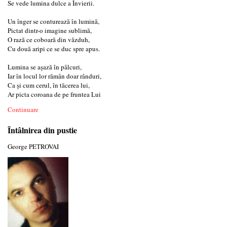
Se vede lumina dulce a Învierii.
Un înger se conturează în lumină,
Pictat dintr-o imagine sublimă,
O rază ce coboară din văzduh,
Cu două aripi ce se duc spre apus.
Lumina se așază în pâlcuri,
Iar în locul lor rămân doar rânduri,
Ca și cum cerul, în tăcerea lui,
Ar picta coroana de pe fruntea Lui
Continuare
Întâlnirea din pustie
George PETROVAI