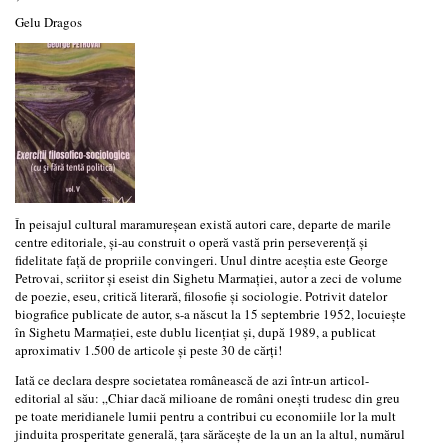
Gelu Dragos
În peisajul cultural maramureșean există autori care, departe de marile
centre editoriale, și-au construit o operă vastă prin perseverență și
fidelitate față de propriile convingeri. Unul dintre aceștia este George
Petrovai, scriitor și eseist din Sighetu Marmației, autor a zeci de volume
de poezie, eseu, critică literară, filosofie și sociologie. Potrivit datelor
biografice publicate de autor, s-a născut la 15 septembrie 1952, locuiește
în Sighetu Marmației, este dublu licențiat și, după 1989, a publicat
aproximativ 1.500 de articole și peste 30 de cărți!
Iată ce declara despre societatea românească de azi într-un articol-
editorial al său: „Chiar dacă milioane de români onești trudesc din greu
pe toate meridianele lumii pentru a contribui cu economiile lor la mult
jinduita prosperitate generală, țara sărăcește de la un an la altul, numărul