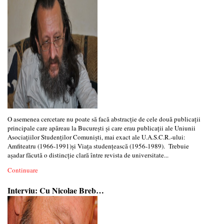
O asemenea cercetare nu poate să facă abstracţie de cele două publicaţii
principale care apăreau la Bucureşti şi care erau publicaţii ale Uniunii
Asociaţiilor Studenţilor Comunişti, mai exact ale U.A.S.C.R.-ului:
Amfiteatru (1966-1991)şi Viaţa studenţească (1956-1989). Trebuie
aşadar făcută o distincţie clară între revista de universitate...
Continuare
Interviu: Cu Nicolae Breb…